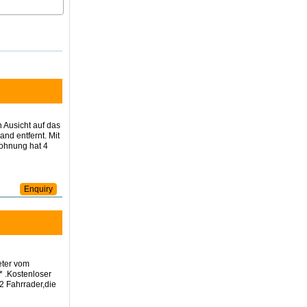
n Ausicht auf das
nd entfernt. Mit
wohnung hat 4
Enquiry
eter vom
* .Kostenloser
2 Fahrrader,die