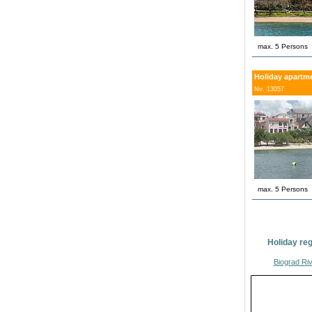
max. 5 Persons
Holiday apartme
No. 13057
max. 5 Persons
Holiday reg
Biograd Riv