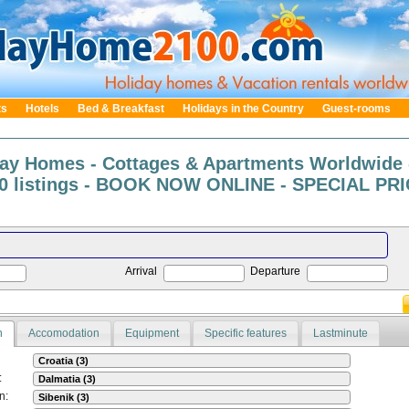
ts
Hotels
Bed & Breakfast
Holidays in the Country
Guest-rooms
day Homes - Cottages & Apartments Worldwide 
0 listings - BOOK NOW ONLINE - SPECIAL PRIC
Arrival
Departure
n
Accomodation
Equipment
Specific features
Lastminute
:
n: