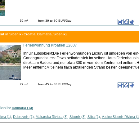
52 m²
from 39 to 80 EUR/Day
nt in Sibenik (Croatia, Dalmatia, Sibenik)
Ferienwohnung Kroatien 12607
Ihr Urlaubsobjekt:Die Ferienwohnungen Luxury ist umgeben von ei
Gartengrundstueck.Fewo befindet sich im selben Haus.Ferienhaus be
direkt am Badestrand,nur etwa 300 m vom dem Zentrumort entfernt.H
Meer entfernt.Mit einem flach abfallenden Strand besten geeignet fu
72 m²
from 45 to 88 EUR/Day
ion in:
Dalmatia (14)
iera (1)
,
Dubrovnik (1)
,
Makarska Riviera (3)
,
Sibenik (3)
,
Silba (1)
,
Vodice Sibenik Riviera (1