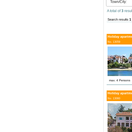
Town/City:
A total of
3
resul
Search results
1
Holiday apartme
No. 13059
max. 4 Persons
Holiday apartme
No. 13060