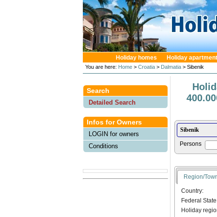
Holiday homes
Holiday apartmen
You are here:
Home
>
Croatia
>
Dalmatia
> Sibenik
Holi
Search
400.00
Detailed Search
Infos for Owners
LOGIN for owners
Persons
Conditions
Region/Tow
Country:
Federal State
Holiday regio