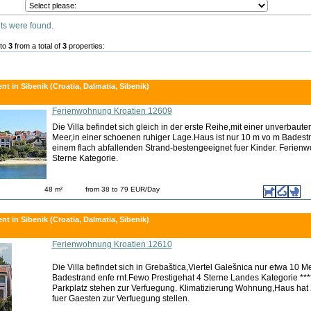
ts were found.
to
3
from a total of
3
properties:
nt in Sibenik (Croatia, Dalmatia, Sibenik)
Ferienwohnung Kroatien 12609
Die Villa befindet sich gleich in der erste Reihe,mit einer unverbaute
Meer,in einer schoenen ruhiger Lage.Haus ist nur 10 m vo m Badestra
einem flach abfallenden Strand-bestengeeignet fuer Kinder. Ferien
Sterne Kategorie.
48 m²
from 38 to 79 EUR/Day
nt in Sibenik (Croatia, Dalmatia, Sibenik)
Ferienwohnung Kroatien 12610
Die Villa befindet sich in Grebaštica,Viertel Galešnica nur etwa 10 M
Badestrand enfe rnt.Fewo Prestigehat 4 Sterne Landes Kategorie ***
Parkplatz stehen zur Verfuegung. Klimatizierung Wohnung,Haus hat 
fuer Gaesten zur Verfuegung stellen.