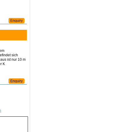
Enquiry
nem
findet sich
aus ist nur 10 m
er K
Enquiry
)