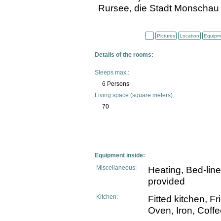
Rursee, die Stadt Monschau 
Pictures
Location
Equipm
Details of the rooms:
Sleeps max.:
6 Persons
Living space (square meters):
70
Equipment inside:
Miscellaneous:
Heating, Bed-lin
provided
Kitchen:
Fitted kitchen, F
Oven, Iron, Coff