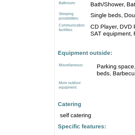
Bathroom:
Bath/Shower, Ba
Sleeping
Single beds, Dou
possibilities:
Communication
CD Player, DVD P
facilities:
SAT equipment, 
Equipment outside:
Miscellaneous:
Parking space,
beds, Barbec
More outdoor
equipment:
Catering
self catering
Specific features: