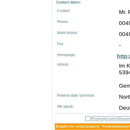
Contact dates:
Contact
Mr. 
Phone:
004
Mobil phone:
004
Fax:
-
Homepage:
http
Adress:
Im K
5394
Ger
Federal state / province:
Nort
We speak:
Deut
Pictures
Location
Equipm
Enquiry for rental property "Ferienwohnung H