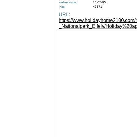
online since:
15-05-05
Hits:
45871
URL:
https://www.holidayhome2100.com/n
_Nationalpark_Eifel///Holiday%20ap