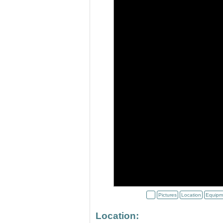
Pictures
Location
Equipm
Location: