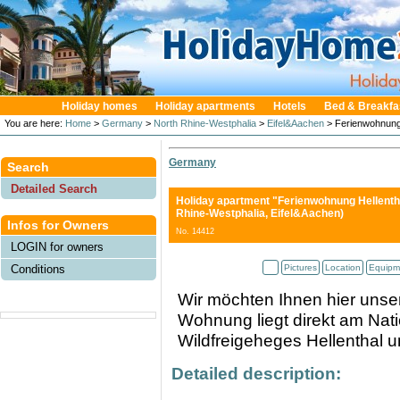
Holiday homes
Holiday apartments
Hotels
Bed & Breakfa
You are here:
Home
>
Germany
>
North Rhine-Westphalia
>
Eifel&Aachen
> Ferienwohnung 
Germany
Search
Detailed Search
Holiday apartment "Ferienwohnung Hellentha
Rhine-Westphalia, Eifel&Aachen)
Infos for Owners
No. 14412
LOGIN for owners
Pictures
Location
Equipm
Conditions
Wir möchten Ihnen hier unse
Wohnung liegt direkt am Nati
Wildfreigeheges Hellenthal u
Detailed description: