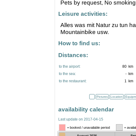
Pets by request,
No smoking
Leisure activities:
Alles was mit Natur zu tun ha
Mountainbike usw.
How to find us:
Distances:
to the airport:
80 km
to the sea:
- km
to the restaurant:
1 km
Pictures
Location
Equipm
availability calendar
Last update on 2017-04-15
= booked / unavailable period
= availa
August
2026
Se