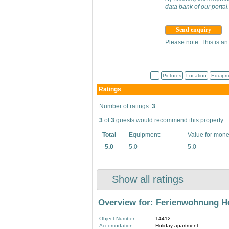
data bank of our portal.
Please note: This is an
Pictures
Location
Equipm
Ratings
Number of ratings:
3
3
of
3
guests would recommend this property.
Total
Equipment:
Value for mone
5.0
5.0
5.0
Show all ratings
Overview for: Ferienwohnung He
Object-Number:
14412
Accomodation:
Holiday apartment