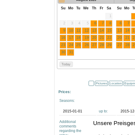
Su
Mo
Tu
We
Th
Fr
Sa
Su
Mo
T
1
2
3
4
5
6
7
8
6
7
9
10
11
12
13
14
15
13
14
1
16
17
18
19
20
21
22
20
21
2
23
24
25
26
27
28
29
27
28
2
30
31
Today
Pictures
Location
Equipm
Prices:
Seasons:
2015-01-01
up to:
2015-12
Additional
Unsere Preisgest
comments
regarding the