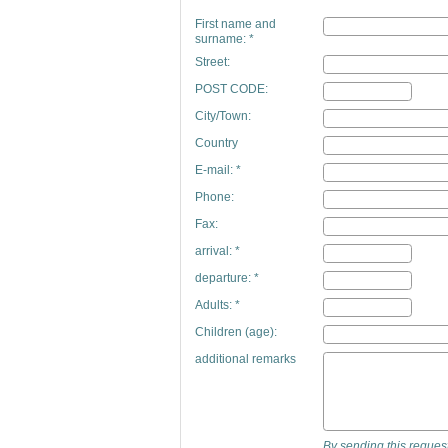
First name and
surname: *
Street:
POST CODE:
City/Town:
Country
E-mail: *
Phone:
Fax:
arrival: *
departure: *
Adults: *
Children (age):
additional remarks
By sending this request,