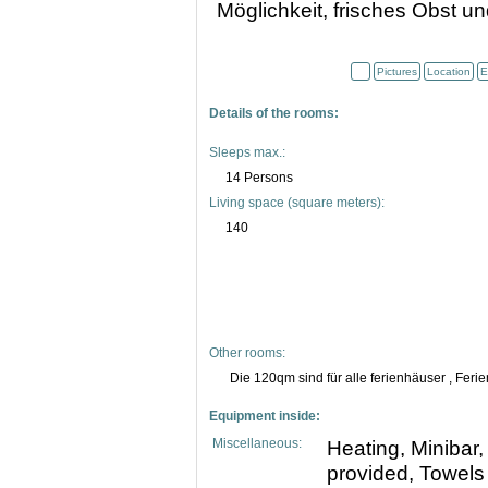
Möglichkeit, frisches Obst 
Pictures
Location
E
Details of the rooms:
Sleeps max.:
14 Persons
Living space (square meters):
140
Other rooms:
Die 120qm sind für alle ferienhäuser , Fe
Equipment inside:
Miscellaneous:
Heating, Minibar,
provided, Towels