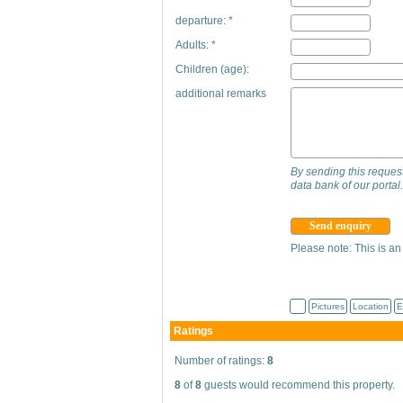
departure: *
Adults: *
Children (age):
additional remarks
By sending this request,
data bank of our portal.
Please note: This is an
Pictures
Location
E
Ratings
Number of ratings:
8
8
of
8
guests would recommend this property.