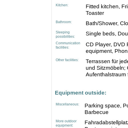
Kitchen:
Fitted kitchen, F
Toaster
Bathroom:
Bath/Shower, Clo
Sleeping
Single beds, Dou
possibilities:
Communication
CD Player, DVD P
facilities:
equipment, Phon
Other facilities:
Terrassen für je
und Sitzmöbeln; 
Aufenthalstraum fü
Equipment outside:
Miscellaneous:
Parking space, Po
Barbecue
More outdoor
Fahradabstellpla
equipment: