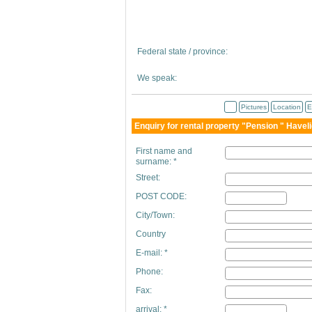
Federal state / province:
We speak:
Pictures
Location
E
Enquiry for rental property "Pension " Havelid
First name and
surname: *
Street:
POST CODE:
City/Town:
Country
E-mail: *
Phone:
Fax:
arrival: *