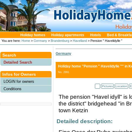
Holiday homes
Holiday apartments
Hotels
Bed & Breakfa
You are here:
Home
>
Germany
>
Brandenburg
>
Havelland
> Pension " Havelidylle "
Germany
Search
Detailed Search
Holiday home "Pension " Havelidylle ""
in K
No. 2991
Infos for Owners
LOGIN for owners
Pictures
Location
E
Conditions
The pension "Havel idyll" is l
the district" bridgehead "in B
town Ketzin
Detailed description: