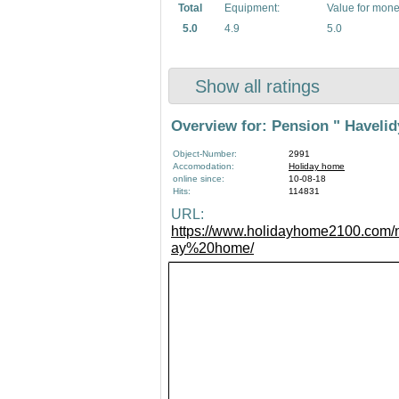
Total
Equipment:
Value for mone
5.0
4.9
5.0
Show all ratings
Overview for: Pension " Havelidy
Object-Number:
2991
Accomodation:
Holiday home
online since:
10-08-18
Hits:
114831
URL:
https://www.holidayhome2100.com/nc
ay%20home/