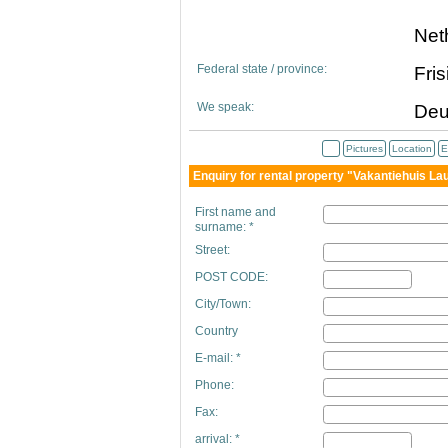
Net
Federal state / province:
Fris
We speak:
Deu
Pictures
Location
E
Enquiry for rental property "Vakantiehuis La
First name and
surname: *
Street:
POST CODE:
City/Town:
Country
E-mail: *
Phone:
Fax:
arrival: *