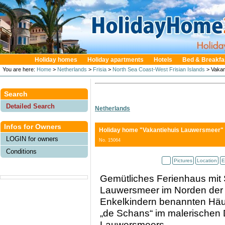
Holiday homes
Holiday apartments
Hotels
Bed & Breakfa
You are here:
Home
>
Netherlands
>
Frisia
>
North Sea Coast-West Frisian Islands
> Vakan
Search
Detailed Search
Netherlands
Infos for Owners
Holiday home "Vakantiehuis Lauwersmeer"
LOGIN for owners
No. 15064
Conditions
Pictures
Location
E
Gemütliches Ferienhaus mit 
Lauwersmeer im Norden der 
Enkelkindern benannten Häus
„de Schans“ im malerischen 
Lauwersmeers