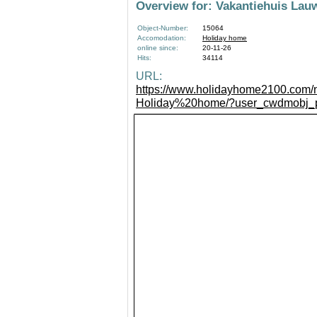
Overview for: Vakantiehuis La
Object-Number:
15064
Accomodation:
Holiday home
online since:
20-11-26
Hits:
34114
URL:
https://www.holidayhome2100.com/n
Holiday%20home/?user_cwdmob