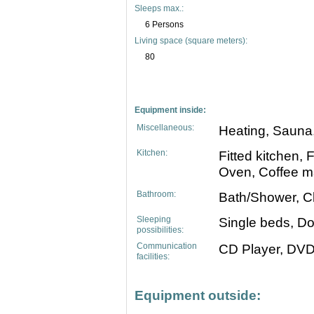
Sleeps max.:
6 Persons
Living space (square meters):
80
Equipment inside:
Miscellaneous:
Heating, Sauna,
Kitchen:
Fitted kitchen,
Oven, Coffee m
Bathroom:
Bath/Shower, Cl
Sleeping
Single beds, D
possibilities:
Communication
CD Player, DVD 
facilities:
Equipment outside: